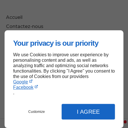
Accueil
Contactez-nous
Mentions légales
Your privacy is our priority
Plan du site
We use Cookies to improve user experience by
personalising content and ads, as well as
analyzing traffic and optimizing social networks
Haut de page
functionalities. By clicking "I Agree" you consent to
the use of Cookies from our providers
Google
Facebook
.
I AGREE
Customize